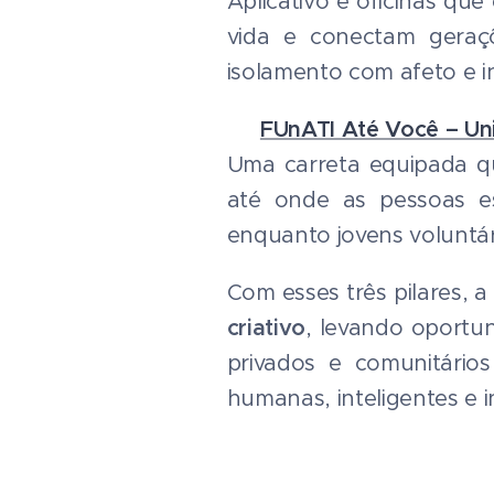
Aplicativo e oficinas qu
vida e conectam geraç
isolamento com afeto e i
🔹
FUnATI Até Você – Un
Uma carreta equipada que
até onde as pessoas es
enquanto jovens voluntár
Com esses três pilares,
criativo
, levando oportu
privados e comunitário
humanas, inteligentes e i