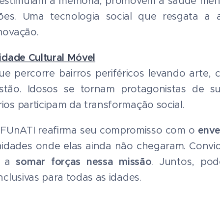
e estimulam a memória, promovem a saúde menta
ões. Uma tecnologia social que resgata a
novação.
idade Cultural Móvel
 percorre bairros periféricos levando arte, cul
tão. Idosos se tornam protagonistas de sua
ios participam da transformação social.
 a FUnATI reafirma seu compromisso com o
enve
nidades onde elas ainda não chegaram. Convid
s a
somar forças nessa missão
. Juntos, pod
nclusivas para todas as idades.