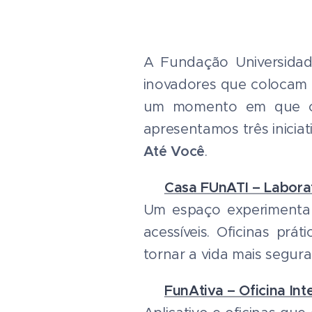
A Fundação Universidad
inovadores que colocam a
um momento em que o B
apresentamos três iniciat
Até Você
.
🔹
Casa FUnATI – Laborat
Um espaço experimental 
acessíveis. Oficinas prá
tornar a vida mais segura
🔹
FunAtiva – Oficina In