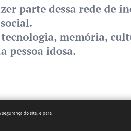
zer parte dessa rede de i
social.
tecnologia, memória, cult
da pessoa idosa.
 segurança do site, e para
 Gerontec- Fundação Universidade Aberta da Terceira Idade - Ma
Cookies