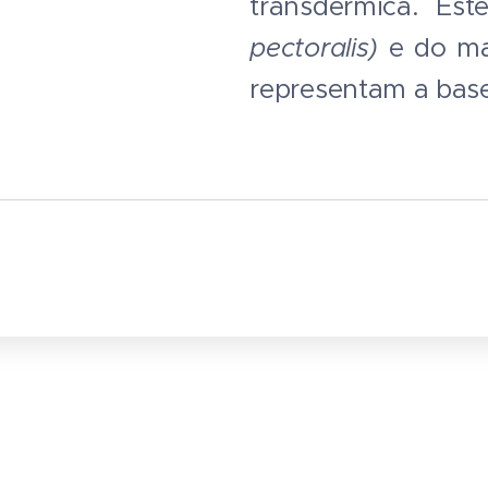
transdérmica. Est
pectoralis)
e do ma
representam a bas