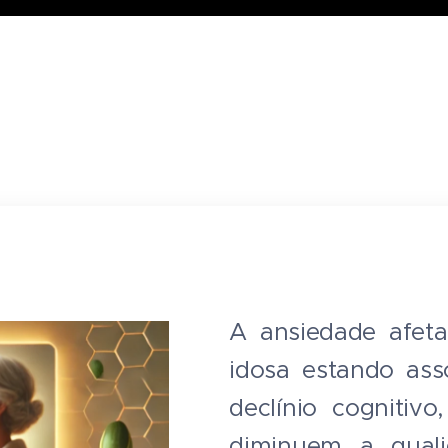
A ansiedade afet
idosa estando ass
declínio cognitiv
diminuem a quali