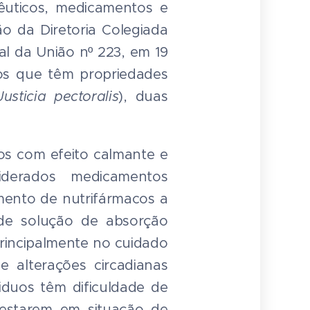
êuticos, medicamentos e
o da Diretoria Colegiada
al da União nº 223, em 19
cos que têm propriedades
Justicia pectoralis
), duas
s com efeito calmante e
iderados medicamentos
mento de nutrifármacos a
de solução de absorção
principalmente no cuidado
 alterações circadianas
viduos têm dificuldade de
 estarem em situação de