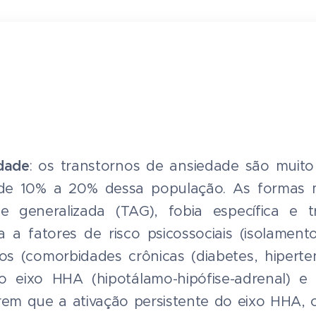
dade
: os transtornos de ansiedade são muit
 de 10% a 20% dessa população. As formas m
e generalizada (TAG), fobia específica e 
 a fatores de risco psicossociais (isolamento
sicos (comorbidades crônicas (diabetes, hiperte
no eixo HHA (hipotálamo-hipófise-adrenal) e
rem que a ativação persistente do eixo HHA, 