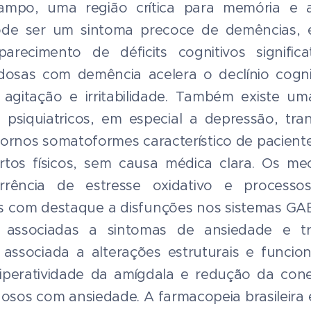
mpo, uma região crítica para memória e a
de ser um sintoma precoce de demências, e
recimento de déficits cognitivos significa
osas com demência acelera o declínio cogni
gitação e irritabilidade. Também existe um
 psiquiatricos, em especial a depressão, tra
tornos somatoformes característico de pacient
tos físicos, sem causa médica clara. Os me
rência de estresse oxidativo e processos 
s com destaque a disfunções nos sistemas GAB
 associadas a sintomas de ansiedade e tra
ssociada a alterações estruturais e funcion
iperatividade da amígdala e redução da cone
osos com ansiedade. A farmacopeia brasileira 