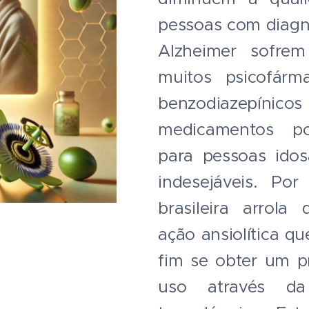
pessoas com diagn
Alzheimer sofrem
muitos psicofár
benzodiazepín
medicamentos pot
para pessoas idos
indesejáveis. Po
brasileira arrola 
ação ansiolítica q
fim se obter um p
uso através da