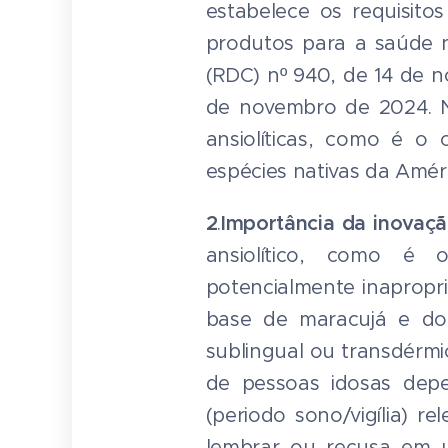
estabelece os requisit
produtos para a saúde n
(RDC) nº 940, de 14 de n
de novembro de 2024. Ne
ansiolíticas, como é o
espécies nativas da Amér
2
.
Importância da inovaç
ansiolítico, como é 
potencialmente inapropr
base de maracujá e do
sublingual ou transdérmi
de pessoas idosas depe
(periodo sono/vigília) r
lembrar ou recusa em u