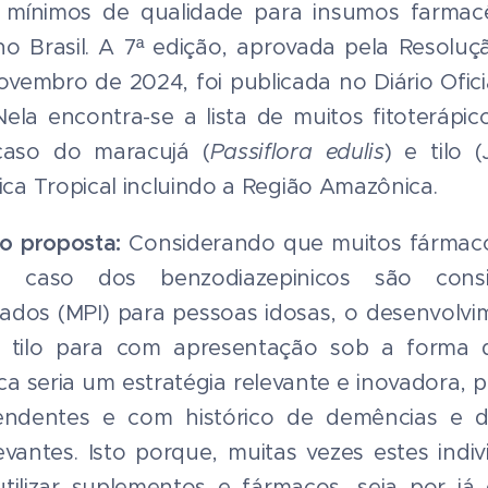
os mínimos de qualidade para insumos farmac
o Brasil. A 7ª edição, aprovada pela Resoluçã
ovembro de 2024, foi publicada no Diário Ofici
la encontra-se a lista de muitos fitoterápi
 caso do maracujá (
Passiflora edulis
) e tilo (
ica Tropical incluindo a Região Amazônica.
ão proposta:
Considerando que muitos fármaco
o caso dos benzodiazepinicos são cons
iados (MPI) para pessoas idosas, o desenvolvi
 tilo para com apresentação sob a forma 
ca seria um estratégia relevante e inovadora, 
ndentes e com histórico de demências e de
elevantes. Isto porque, muitas vezes estes indi
tilizar suplementos e fármacos, seja por já