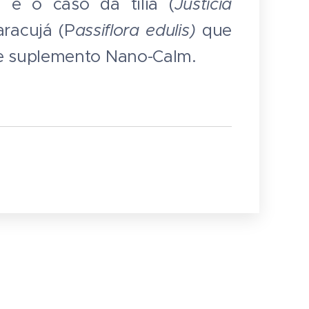
e é o caso da tilia (
Justicia
racujá (P
assiflora edulis)
que
e suplemento Nano-Calm.