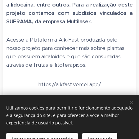
a lidocaina, entre outros. Para a realização deste
projeto contamos com subdisios vinculados a
SUFRAMA, da empresa Multilaser.
Acesse a Plataforma Alk-Fast produzida pelo
nosso projeto para conhecer mais sobre plantas
que possuem alcaloides e que são consumidas
através de frutas e fitoterapicos.
https://alkfast.vercel.app/
Utilizamos cookies para permitir o funcionamento adequado
e a segurança do site, e para oferecer a você a melhor
experiência de usuário possível.
© 2024 Centro Gerontec- Fundação Universidade Aberta da
Terceira Idade - Manaus, Amazonas